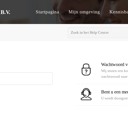
B.V.
Startpagina
Mijn omgeving
Kennisb
Wachtwoord v
Wij sturen een k
wachtwoord naar 
Bent u een m
U wordt doorgest