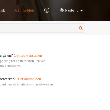
ank
Aanmelden
Nederlands
ergeten?
Opnieuw instellen
oppeling het opnieuw instellen van
uw e-mailadres.
edewerker?
Hier aanmelden
uurd naar de interface voor medewerkers.